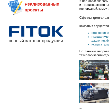
У нас образовалась
Реализованные
и производственны
горнорудной, коммун
проекты
Сферы деятельн
Компания осуществл
нефтяное о
гидравличе
давления, ф
испытатель
По данным направ
технологический отд