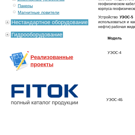
геофизическом кабел
Пакеры
корпуса геофизическ
Магнитные ловители
Устройство
УЭОС-5
Нестандартное оборудование
использоваться и ка
нефти) рабочая жидк
Гидрооборудование
Модель
УЭОС-4
Реализованные
проекты
УЭОС-4Б