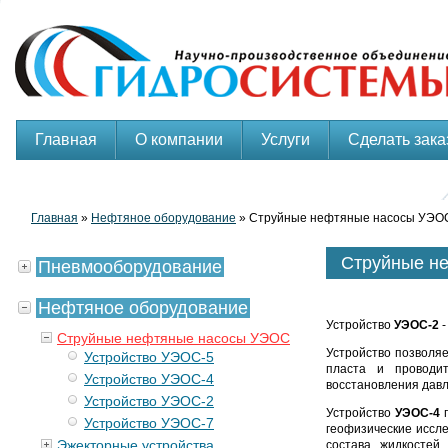
Главная
О компании
Услуги
Сделать зака
Главная
»
Нефтяное оборудование
» Струйные нефтяные насосы УЭО
Струйные н
Пневмооборудование
Нефтяное оборудование
Устройство
УЭОС-2
-
Струйные нефтяные насосы УЭОС
Устройство позволяе
Устройство УЭОС-5
пласта и проводит
Устройство УЭОС-4
восстановления давл
Устройство УЭОС-2
Устройство
УЭОС-4
п
Устройство УЭОС-7
геофизические иссл
Эжекторные устройства
состава жидкостей