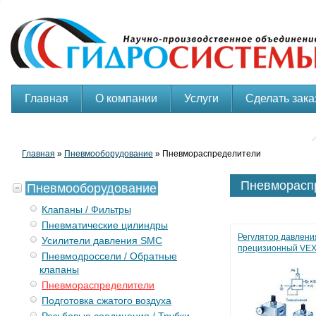
Главная
О компании
Услуги
Сделать зака
Главная
»
Пневмооборудование
» Пневмораспределители
Пневморасп
Пневмооборудование
Клапаны / Фильтры
Пневматические цилиндры
Регулятор давлени
Усилители давления SMC
прецизионный VE
Пневмодроссели / Обратные
клапаны
Пневмораспределители
Подготовка сжатого воздуха