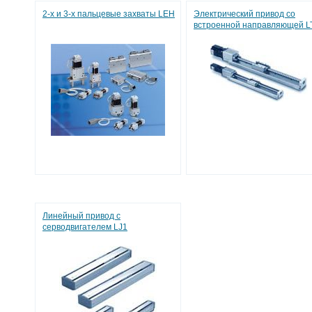
2-х и 3-х пальцевые захваты LEH
Электрический привод со
встроенной направляющей L
Линейный привод с
серводвигателем LJ1