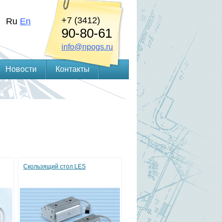
+7 (3412)
Ru
En
90-80-61
info@npogs.ru
Новости
Контакты
Скользящий стол LES