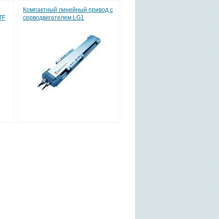
Компактный линейный привод с
TF
серводвигателем LG1