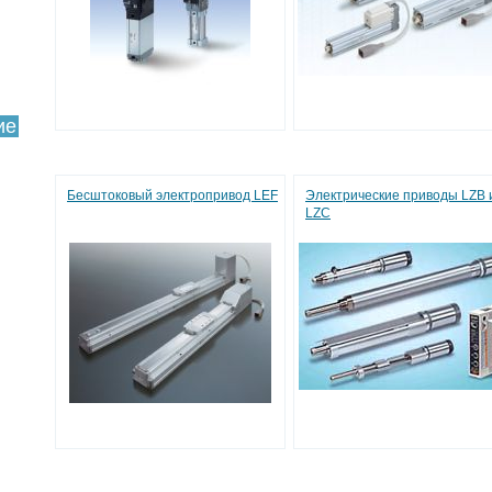
ие
Бесштоковый электропривод LEF
Электрические приводы LZB 
LZC