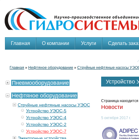
Главная
О компании
Услуги
Сделать зака
Главная
»
Нефтяное оборудование
»
Струйные нефтяные насосы УЭО
Устройство
Пневмооборудование
Нефтяное оборудование
Страница находится 
Струйные нефтяные насосы УЭОС
Новости
Устройство УЭОС-5
Устройство УЭОС-4
5 октября 2017 г.
Устройство УЭОС-2
Устройство УЭОС-7
Эжекторные устройства