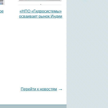
,
ое
«НПО «Гидросистемы»
осваивает рынок Индии
,
→
Перейти к новостям