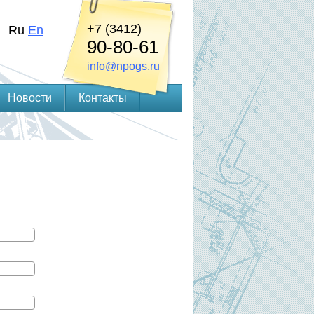
+7 (3412)
Ru
En
90-80-61
info@npogs.ru
Новости
Контакты